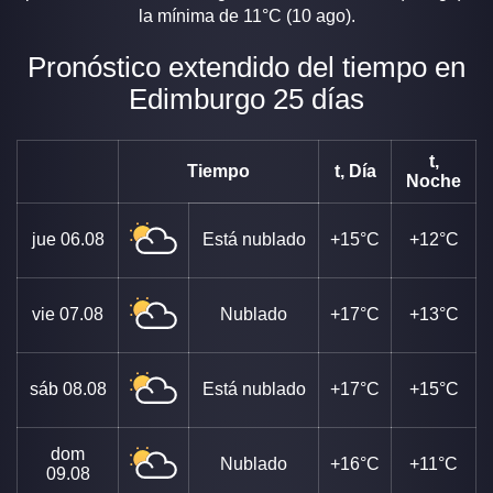
la mínima de 11°C (10 ago).
Pronóstico extendido del tiempo en
Edimburgo 25 días
t,
Tiempo
t, Día
Noche
jue
06.08
Está nublado
+15°C
+12°C
vie
07.08
Nublado
+17°C
+13°C
sáb
08.08
Está nublado
+17°C
+15°C
dom
Nublado
+16°C
+11°C
09.08