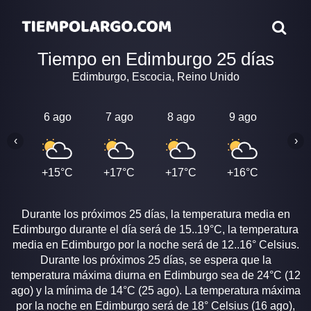
Tiempo en Edimburgo 25 días
Edimburgo, Escocia, Reino Unido
6 ago
7 ago
8 ago
9 ago
10 a
‹
›
+15°C
+17°C
+17°C
+16°C
+17
Durante los próximos 25 días, la temperatura media en
Edimburgo durante el día será de 15..19°C, la temperatura
media en Edimburgo por la noche será de 12..16° Celsius.
Durante los próximos 25 días, se espera que la
temperatura máxima diurna en Edimburgo sea de 24°C (12
ago) y la mínima de 14°C (25 ago). La temperatura máxima
por la noche en Edimburgo será de 18° Celsius (16 ago),