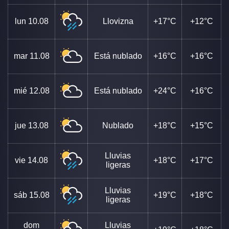
lun
10.08
Llovizna
+17°C
+12°C
mar
11.08
Está nublado
+16°C
+16°C
mié
12.08
Está nublado
+24°C
+16°C
jue
13.08
Nublado
+18°C
+15°C
Lluvias
vie
14.08
+18°C
+17°C
ligeras
Lluvias
sáb
15.08
+19°C
+18°C
ligeras
dom
Lluvias