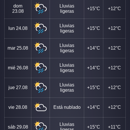
dom
Lluvias
+15°C
+12°C
23.08
ligeras
Lluvias
lun
24.08
+15°C
+12°C
ligeras
Lluvias
mar
25.08
+14°C
+12°C
ligeras
Lluvias
mié
26.08
+14°C
+12°C
ligeras
Lluvias
jue
27.08
+15°C
+12°C
ligeras
vie
28.08
Está nublado
+14°C
+12°C
Lluvias
sáb
29.08
+15°C
+11°C
ligeras