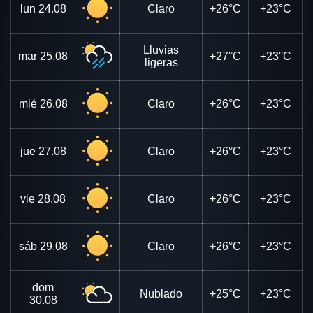
lun
24.08
Claro
+26°C
+23°C
Lluvias
mar
25.08
+27°C
+23°C
ligeras
mié
26.08
Claro
+26°C
+23°C
jue
27.08
Claro
+26°C
+23°C
vie
28.08
Claro
+26°C
+23°C
sáb
29.08
Claro
+26°C
+23°C
dom
Nublado
+25°C
+23°C
30.08