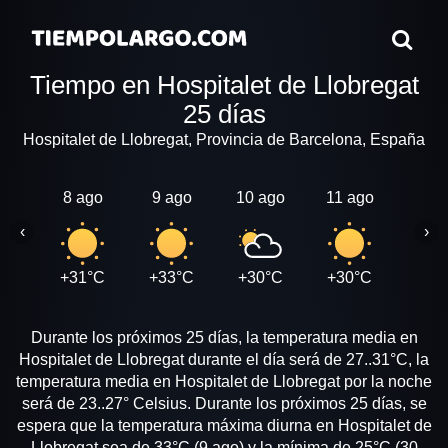
Tiempo en Hospitalet de Llobregat
25 días
Hospitalet de Llobregat, Provincia de Barcelona, España
8 ago
9 ago
10 ago
11 ago
12 a
‹
›
+31°C
+33°C
+30°C
+30°C
+30
Durante los próximos 25 días, la temperatura media en
Hospitalet de Llobregat durante el día será de 27..31°C, la
temperatura media en Hospitalet de Llobregat por la noche
será de 23..27° Celsius. Durante los próximos 25 días, se
espera que la temperatura máxima diurna en Hospitalet de
Llobregat sea de 33°C (9 ago) y la mínima de 25°C (30