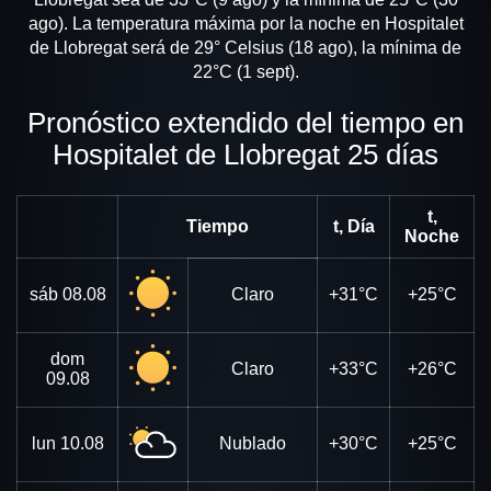
ago). La temperatura máxima por la noche en Hospitalet
de Llobregat será de 29° Celsius (18 ago), la mínima de
22°C (1 sept).
Pronóstico extendido del tiempo en
Hospitalet de Llobregat 25 días
t,
Tiempo
t, Día
Noche
sáb
08.08
Claro
+31°C
+25°C
dom
Claro
+33°C
+26°C
09.08
lun
10.08
Nublado
+30°C
+25°C