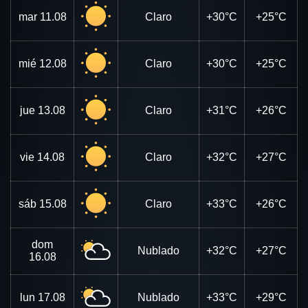
mar
11.08
Claro
+30°C
+25°C
mié
12.08
Claro
+30°C
+25°C
jue
13.08
Claro
+31°C
+26°C
vie
14.08
Claro
+32°C
+27°C
sáb
15.08
Claro
+33°C
+26°C
dom
Nublado
+32°C
+27°C
16.08
lun
17.08
Nublado
+33°C
+29°C