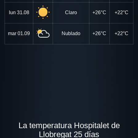
lun
31.08
Claro
+26°C
+22°C
mar
01.09
Nublado
+26°C
+22°C
La temperatura Hospitalet de
Llobregat 25 días