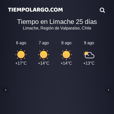
Tiempo en Limache 25 días
Limache, Región de Valparaíso, Chile
6 ago
7 ago
8 ago
9 ago
10 a
+17°C
+14°C
+14°C
+13°C
+13
‹
›