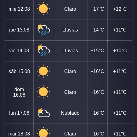
mié
12.08
Claro
+17°C
+12°C
jue
13.08
Lluvias
+14°C
+11°C
vie
14.08
Lluvias
+15°C
+10°C
sáb
15.08
Claro
+16°C
+11°C
dom
Claro
+16°C
+11°C
16.08
lun
17.08
Nublado
+16°C
+11°C
mar
18.08
Claro
+16°C
+11°C