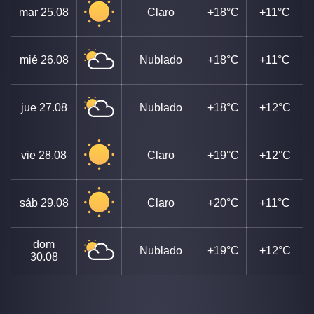
mar
25.08
Claro
+18°C
+11°C
mié
26.08
Nublado
+18°C
+11°C
jue
27.08
Nublado
+18°C
+12°C
vie
28.08
Claro
+19°C
+12°C
sáb
29.08
Claro
+20°C
+11°C
dom
Nublado
+19°C
+12°C
30.08