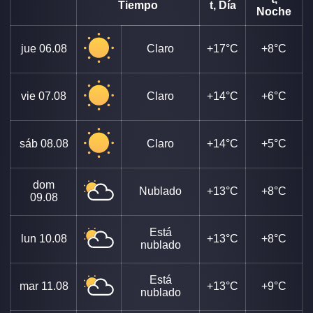
Tiempo
t, Día
Noche
jue
06.08
Claro
+17°C
+8°C
vie
07.08
Claro
+14°C
+6°C
sáb
08.08
Claro
+14°C
+5°C
dom
Nublado
+13°C
+8°C
09.08
Está
lun
10.08
+13°C
+8°C
nublado
Está
mar
11.08
+13°C
+9°C
nublado