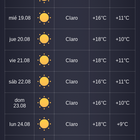
mié
19.08
Claro
+16°C
+11°C
jue
20.08
Claro
+18°C
+10°C
vie
21.08
Claro
+18°C
+11°C
sáb
22.08
Claro
+16°C
+11°C
dom
Claro
+16°C
+10°C
23.08
lun
24.08
Claro
+18°C
+9°C