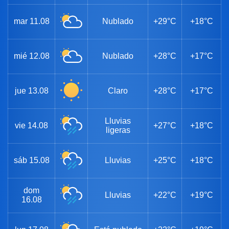
mar
11.08
Nublado
+29°C
+18°C
mié
12.08
Nublado
+28°C
+17°C
jue
13.08
Claro
+28°C
+17°C
Lluvias
vie
14.08
+27°C
+18°C
ligeras
sáb
15.08
Lluvias
+25°C
+18°C
dom
Lluvias
+22°C
+19°C
16.08