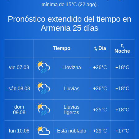
mínima de 15°C (22 ago).
Pronóstico extendido del tiempo en
Armenia 25 días
t,
Tiempo
t, Día
Noche
vie
07.08
Llovizna
+26°C
+18°C
sáb
08.08
Lluvias
+26°C
+18°C
dom
Lluvias
+25°C
+18°C
09.08
ligeras
lun
10.08
Está nublado
+29°C
+17°C