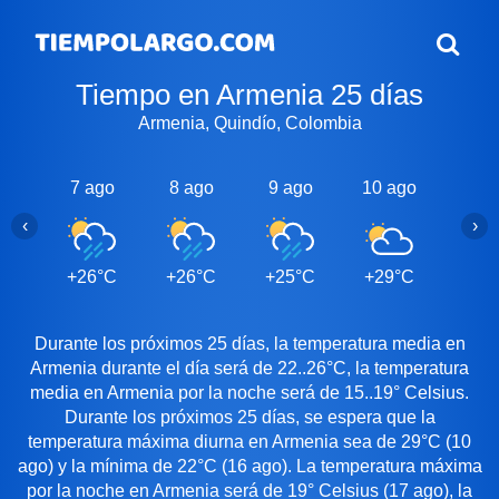
Tiempo en Armenia 25 días
Armenia, Quindío, Colombia
7 ago
8 ago
9 ago
10 ago
11 a
‹
›
+26°C
+26°C
+25°C
+29°C
+29
Durante los próximos 25 días, la temperatura media en
Armenia durante el día será de 22..26°C, la temperatura
media en Armenia por la noche será de 15..19° Celsius.
Durante los próximos 25 días, se espera que la
temperatura máxima diurna en Armenia sea de 29°C (10
ago) y la mínima de 22°C (16 ago). La temperatura máxima
por la noche en Armenia será de 19° Celsius (17 ago), la