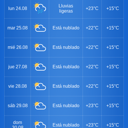
Lluvias
lun
24.08
+23°C
+15°C
ligeras
mar
25.08
Está nublado
+22°C
+15°C
mié
26.08
Está nublado
+22°C
+15°C
jue
27.08
Está nublado
+22°C
+15°C
vie
28.08
Está nublado
+22°C
+15°C
sáb
29.08
Está nublado
+23°C
+15°C
dom
Está nublado
+23°C
+15°C
30.08