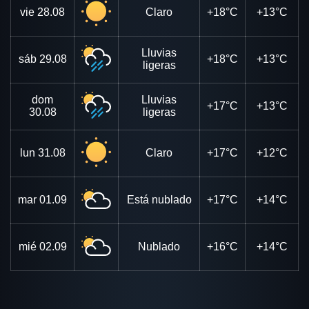
vie
28.08
Claro
+18°C
+13°C
Lluvias
sáb
29.08
+18°C
+13°C
ligeras
dom
Lluvias
+17°C
+13°C
30.08
ligeras
lun
31.08
Claro
+17°C
+12°C
mar
01.09
Está nublado
+17°C
+14°C
mié
02.09
Nublado
+16°C
+14°C