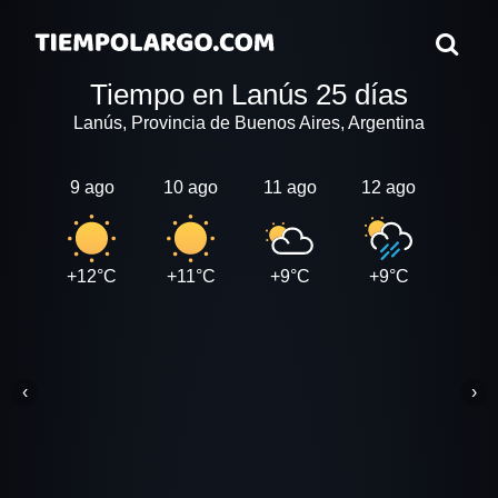
Tiempo en Lanús 25 días
Lanús, Provincia de Buenos Aires, Argentina
9 ago
10 ago
11 ago
12 ago
13 a
+12°C
+11°C
+9°C
+9°C
+10
‹
›