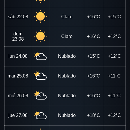
sáb
22.08
Claro
+16°C
+15°C
dom
Claro
+16°C
+12°C
23.08
lun
24.08
Nublado
+15°C
+12°C
mar
25.08
Nublado
+16°C
+11°C
mié
26.08
Nublado
+16°C
+11°C
jue
27.08
Nublado
+18°C
+12°C