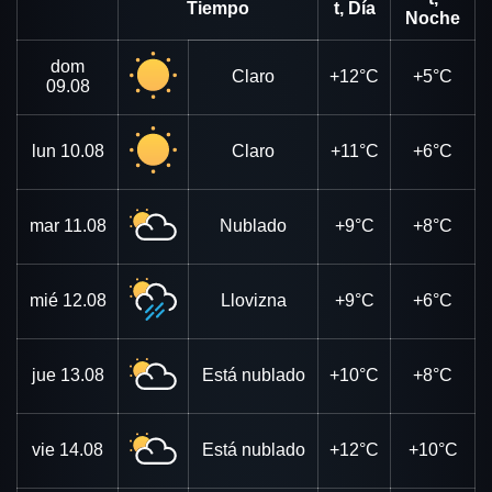
Tiempo
t, Día
Noche
dom
Claro
+12°C
+5°C
09.08
lun
10.08
Claro
+11°C
+6°C
mar
11.08
Nublado
+9°C
+8°C
mié
12.08
Llovizna
+9°C
+6°C
jue
13.08
Está nublado
+10°C
+8°C
vie
14.08
Está nublado
+12°C
+10°C