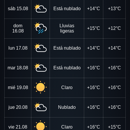
sáb
15.08
Está nublado
+14°C
+13°C
dom
Lluvias
+15°C
+12°C
16.08
ligeras
lun
17.08
Está nublado
+14°C
+14°C
mar
18.08
Está nublado
+16°C
+16°C
mié
19.08
Claro
+16°C
+16°C
jue
20.08
Nublado
+16°C
+16°C
vie
21.08
Claro
+16°C
+15°C