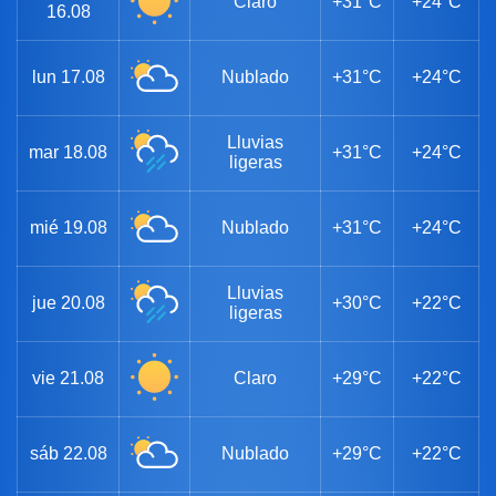
Claro
+31°C
+24°C
16.08
lun
17.08
Nublado
+31°C
+24°C
Lluvias
mar
18.08
+31°C
+24°C
ligeras
mié
19.08
Nublado
+31°C
+24°C
Lluvias
jue
20.08
+30°C
+22°C
ligeras
vie
21.08
Claro
+29°C
+22°C
sáb
22.08
Nublado
+29°C
+22°C