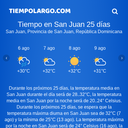
Tiempo en San Juan 25 días
San Juan, Provincia de San Juan, República Dominicana
6 ago
7 ago
8 ago
9 ago
10 a
‹
›
+30°C
+32°C
+32°C
+31°C
+30
Durante los próximos 25 días, la temperatura media en
San Juan durante el día será de 28..32°C, la temperatura
media en San Juan por la noche será de 20..24° Celsius.
Durante los próximos 25 días, se espera que la
temperatura máxima diurna en San Juan sea de 32°C (7
ago) y la mínima de 25°C (13 ago). La temperatura máxima
por la noche en San Juan será de 24° Celsius (16 ago), la