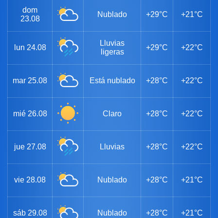
dom
Nublado
+29°C
+21°C
23.08
Lluvias
lun
24.08
+29°C
+22°C
ligeras
mar
25.08
Está nublado
+28°C
+22°C
mié
26.08
Claro
+28°C
+22°C
jue
27.08
Lluvias
+28°C
+22°C
vie
28.08
Nublado
+28°C
+21°C
sáb
29.08
Nublado
+28°C
+21°C