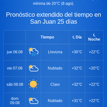
mínima de 20°C (8 ago).
Pronóstico extendido del tiempo en
San Juan 25 días
t,
Tiempo
t, Día
Noche
jue
06.08
Llovizna
+30°C
+22°C
vie
07.08
Nublado
+32°C
+20°C
sáb
08.08
Claro
+32°C
+22°C
dom
Nublado
+31°C
+22°C
09.08