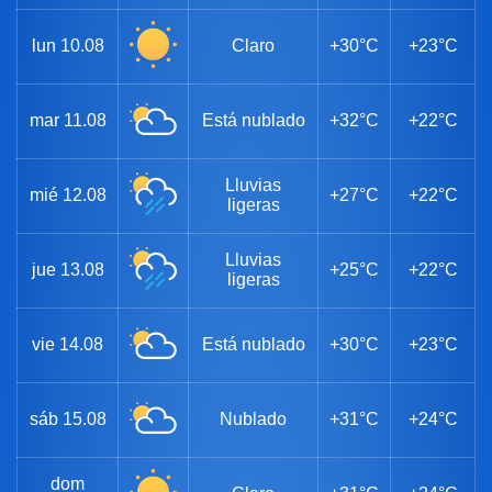
lun
10.08
Claro
+30°C
+23°C
mar
11.08
Está nublado
+32°C
+22°C
Lluvias
mié
12.08
+27°C
+22°C
ligeras
Lluvias
jue
13.08
+25°C
+22°C
ligeras
vie
14.08
Está nublado
+30°C
+23°C
sáb
15.08
Nublado
+31°C
+24°C
dom