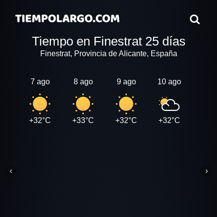
Tiempo en Finestrat 25 días
Finestrat, Provincia de Alicante, España
7 ago
8 ago
9 ago
10 ago
11 a
+32°C
+33°C
+32°C
+32°C
+32
‹
›