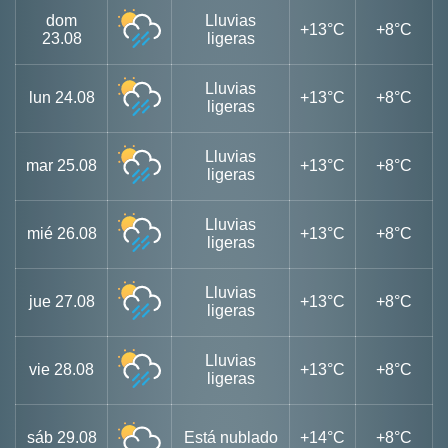
dom
Lluvias
+13°C
+8°C
23.08
ligeras
Lluvias
lun
24.08
+13°C
+8°C
ligeras
Lluvias
mar
25.08
+13°C
+8°C
ligeras
Lluvias
mié
26.08
+13°C
+8°C
ligeras
Lluvias
jue
27.08
+13°C
+8°C
ligeras
Lluvias
vie
28.08
+13°C
+8°C
ligeras
sáb
29.08
Está nublado
+14°C
+8°C