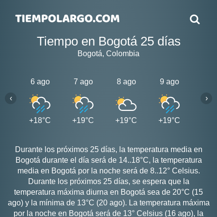
Tiempo en Bogotá 25 días
Bogotá, Colombia
6 ago
7 ago
8 ago
9 ago
10 a
‹
›
+18°C
+19°C
+19°C
+19°C
+19
Durante los próximos 25 días, la temperatura media en
Bogotá durante el día será de 14..18°C, la temperatura
media en Bogotá por la noche será de 8..12° Celsius.
Durante los próximos 25 días, se espera que la
temperatura máxima diurna en Bogotá sea de 20°C (15
ago) y la mínima de 13°C (20 ago). La temperatura máxima
por la noche en Bogotá será de 13° Celsius (16 ago), la