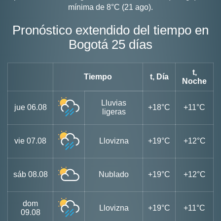
mínima de 8°C (21 ago).
Pronóstico extendido del tiempo en
Bogotá 25 días
t,
Tiempo
t, Día
Noche
Lluvias
jue
06.08
+18°C
+11°C
ligeras
vie
07.08
Llovizna
+19°C
+12°C
sáb
08.08
Nublado
+19°C
+12°C
dom
Llovizna
+19°C
+11°C
09.08