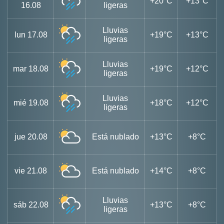
+20°C
+13°C
16.08
ligeras
Lluvias
lun
17.08
+19°C
+13°C
ligeras
Lluvias
mar
18.08
+19°C
+12°C
ligeras
Lluvias
mié
19.08
+18°C
+12°C
ligeras
jue
20.08
Está nublado
+13°C
+8°C
vie
21.08
Está nublado
+14°C
+8°C
Lluvias
sáb
22.08
+13°C
+8°C
ligeras