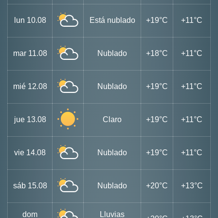
lun
10.08
Está nublado
+19°C
+11°C
mar
11.08
Nublado
+18°C
+11°C
mié
12.08
Nublado
+19°C
+11°C
jue
13.08
Claro
+19°C
+11°C
vie
14.08
Nublado
+19°C
+11°C
sáb
15.08
Nublado
+20°C
+13°C
dom
Lluvias