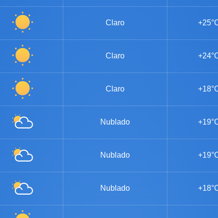
Claro
+25°
Claro
+24°
Claro
+18°
Nublado
+19°
Nublado
+19°
Nublado
+18°