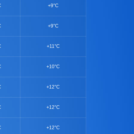
C
+9°C
C
+9°C
C
+11°C
C
+10°C
C
+12°C
C
+12°C
C
+12°C