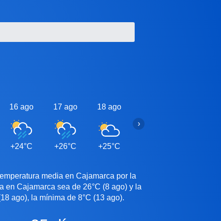
16 ago
17 ago
18 ago
19 ago
20 ago
›
+24°C
+26°C
+25°C
+25°C
+25°C
 temperatura media en Cajamarca por la
na en Cajamarca sea de 26°C (8 ago) y la
18 ago), la mínima de 8°C (13 ago).