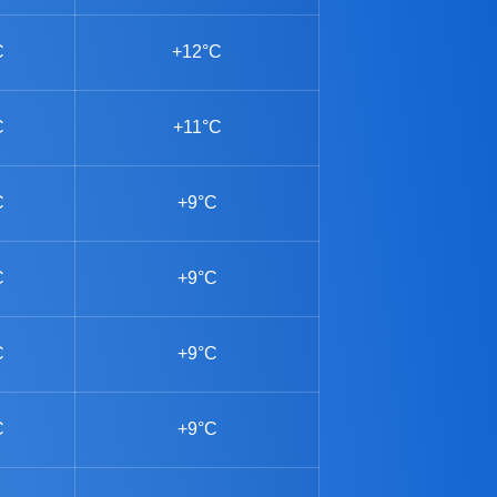
C
+12°C
C
+11°C
C
+9°C
C
+9°C
C
+9°C
C
+9°C