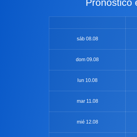
Pronóstico
sáb
08.08
dom
09.08
lun
10.08
mar
11.08
mié
12.08