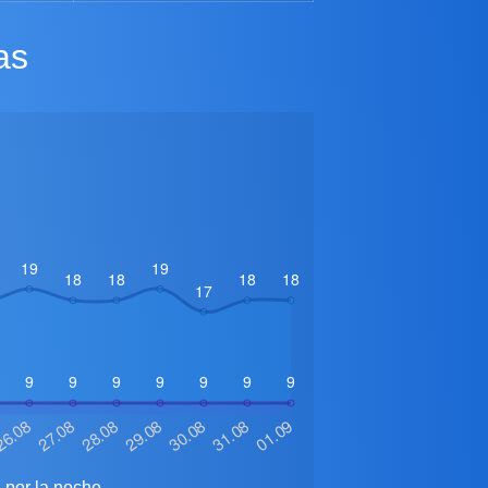
as
por la noche