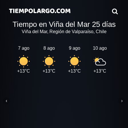
Tiempo en Viña del Mar 25 días
Viña del Mar, Región de Valparaíso, Chile
7 ago
8 ago
9 ago
10 ago
11 a
+13°C
+13°C
+13°C
+13°C
+13
‹
›