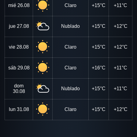
mié
26.08
Claro
+15°C
+11°C
jue
27.08
Nublado
+15°C
+12°C
vie
28.08
Claro
+15°C
+12°C
sáb
29.08
Claro
+16°C
+11°C
dom
Nublado
+15°C
+11°C
30.08
lun
31.08
Claro
+15°C
+12°C