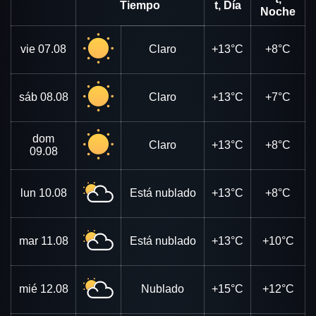
Tiempo
t, Día
Noche
vie
07.08
Claro
+13°C
+8°C
sáb
08.08
Claro
+13°C
+7°C
dom
Claro
+13°C
+8°C
09.08
lun
10.08
Está nublado
+13°C
+8°C
mar
11.08
Está nublado
+13°C
+10°C
mié
12.08
Nublado
+15°C
+12°C