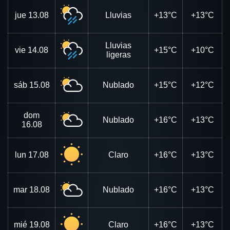
jue
13.08
Lluvias
+13°C
+13°C
Lluvias
vie
14.08
+15°C
+10°C
ligeras
sáb
15.08
Nublado
+15°C
+12°C
dom
Nublado
+16°C
+13°C
16.08
lun
17.08
Claro
+16°C
+13°C
mar
18.08
Nublado
+16°C
+13°C
mié
19.08
Claro
+16°C
+13°C