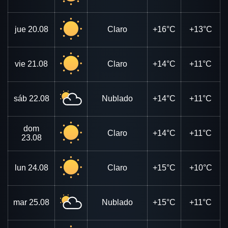
jue
20.08
Claro
+16°C
+13°C
vie
21.08
Claro
+14°C
+11°C
sáb
22.08
Nublado
+14°C
+11°C
dom
Claro
+14°C
+11°C
23.08
lun
24.08
Claro
+15°C
+10°C
mar
25.08
Nublado
+15°C
+11°C