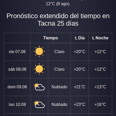
12°C (8 ago).
Pronóstico extendido del tiempo en
Tacna 25 días
Tiempo
t, Día
t, Noche
vie
07.08
Claro
+20°C
+12°C
sáb
08.08
Claro
+20°C
+12°C
dom
09.08
Nublado
+21°C
+13°C
lun
10.08
Nublado
+23°C
+16°C