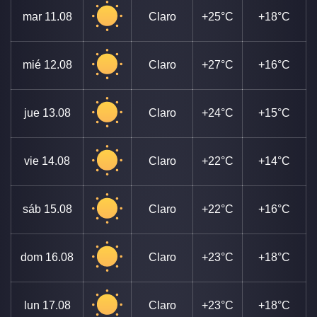
mar
11.08
Claro
+25°C
+18°C
mié
12.08
Claro
+27°C
+16°C
jue
13.08
Claro
+24°C
+15°C
vie
14.08
Claro
+22°C
+14°C
sáb
15.08
Claro
+22°C
+16°C
dom
16.08
Claro
+23°C
+18°C
lun
17.08
Claro
+23°C
+18°C