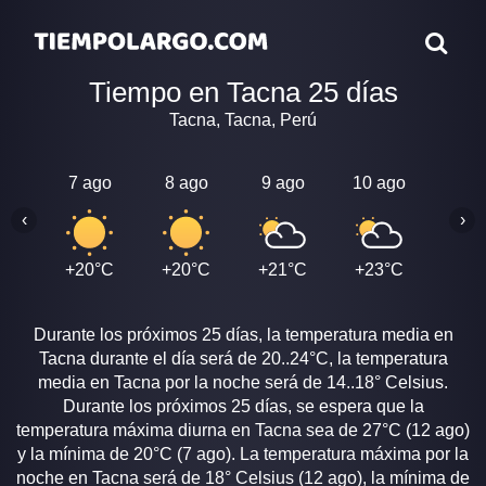
Tiempo en Tacna 25 días
Tacna, Tacna, Perú
7 ago
8 ago
9 ago
10 ago
11 a
‹
›
+20°C
+20°C
+21°C
+23°C
+25
Durante los próximos 25 días, la temperatura media en
Tacna durante el día será de 20..24°C, la temperatura
media en Tacna por la noche será de 14..18° Celsius.
Durante los próximos 25 días, se espera que la
temperatura máxima diurna en Tacna sea de 27°C (12 ago)
y la mínima de 20°C (7 ago). La temperatura máxima por la
noche en Tacna será de 18° Celsius (12 ago), la mínima de