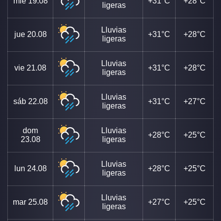
mié
19.08
+31°C
+28°C
ligeras
Lluvias
jue
20.08
+31°C
+28°C
ligeras
Lluvias
vie
21.08
+31°C
+28°C
ligeras
Lluvias
sáb
22.08
+31°C
+27°C
ligeras
dom
Lluvias
+28°C
+25°C
23.08
ligeras
Lluvias
lun
24.08
+28°C
+25°C
ligeras
Lluvias
mar
25.08
+27°C
+25°C
ligeras