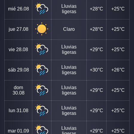
Lluvias
mié
26.08
+28°C
+25°C
ligeras
jue
27.08
Claro
+28°C
+25°C
Lluvias
vie
28.08
+29°C
+25°C
ligeras
Lluvias
sáb
29.08
+30°C
+26°C
ligeras
dom
Lluvias
+29°C
+25°C
30.08
ligeras
Lluvias
lun
31.08
+29°C
+25°C
ligeras
Lluvias
mar
01.09
+29°C
+25°C
ligeras