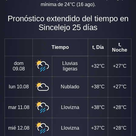
mínima de 24°C (16 ago).
Pronóstico extendido del tiempo en
Sincelejo 25 días
t,
Tiempo
t, Día
Noche
dom
Lluvias
+32°C
+27°C
09.08
ligeras
lun
10.08
Nublado
+38°C
+27°C
mar
11.08
Llovizna
+38°C
+28°C
mié
12.08
Llovizna
+37°C
+28°C