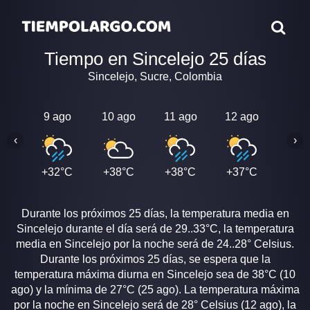
Tiempo en Sincelejo 25 días
Sincelejo, Sucre, Colombia
9 ago
10 ago
11 ago
12 ago
13 a
‹
›
+32°C
+38°C
+38°C
+37°C
+34
Durante los próximos 25 días, la temperatura media en
Sincelejo durante el día será de 29..33°C, la temperatura
media en Sincelejo por la noche será de 24..28° Celsius.
Durante los próximos 25 días, se espera que la
temperatura máxima diurna en Sincelejo sea de 38°C (10
ago) y la mínima de 27°C (25 ago). La temperatura máxima
por la noche en Sincelejo será de 28° Celsius (12 ago), la