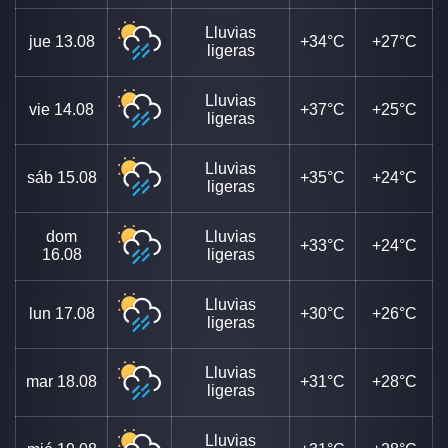
Lluvias
jue
13.08
+34°C
+27°C
ligeras
Lluvias
vie
14.08
+37°C
+25°C
ligeras
Lluvias
sáb
15.08
+35°C
+24°C
ligeras
dom
Lluvias
+33°C
+24°C
16.08
ligeras
Lluvias
lun
17.08
+30°C
+26°C
ligeras
Lluvias
mar
18.08
+31°C
+28°C
ligeras
Lluvias