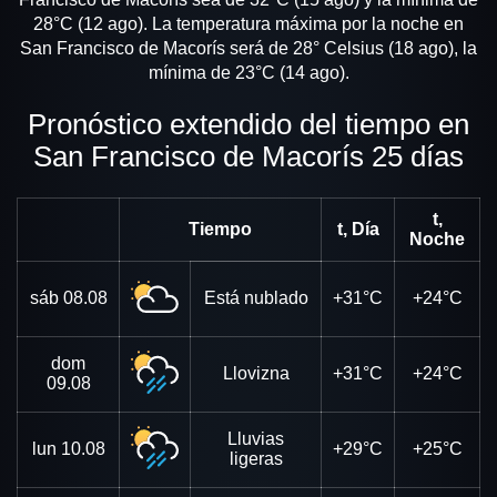
28°C (12 ago). La temperatura máxima por la noche en
San Francisco de Macorís será de 28° Celsius (18 ago), la
mínima de 23°C (14 ago).
Pronóstico extendido del tiempo en
San Francisco de Macorís 25 días
t,
Tiempo
t, Día
Noche
sáb
08.08
Está nublado
+31°C
+24°C
dom
Llovizna
+31°C
+24°C
09.08
Lluvias
lun
10.08
+29°C
+25°C
ligeras