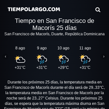
Tiempo en San Francisco de
Macorís 25 días
San Francisco de Macorís, Duarte, República Dominicana
8 ago
9 ago
10 ago
11 ago
12 a
‹
›
+31°C
+31°C
+29°C
+31°C
+28
Durante los próximos 25 días, la temperatura media en
San Francisco de Macorís durante el día será de 29..33°C,
la temperatura media en San Francisco de Macorís por la
noche será de 23..27° Celsius. Durante los próximos 25
días, se espera que la temperatura máxima diurna en San
Francisco de Macorís sea de 32°C (15 ago) y la mínima de