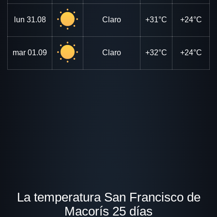
lun
31.08
Claro
+31°C
+24°C
mar
01.09
Claro
+32°C
+24°C
La temperatura San Francisco de
Macorís 25 días