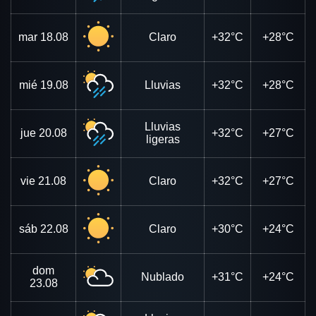
mar
18.08
Claro
+32°C
+28°C
mié
19.08
Lluvias
+32°C
+28°C
Lluvias
jue
20.08
+32°C
+27°C
ligeras
vie
21.08
Claro
+32°C
+27°C
sáb
22.08
Claro
+30°C
+24°C
dom
Nublado
+31°C
+24°C
23.08