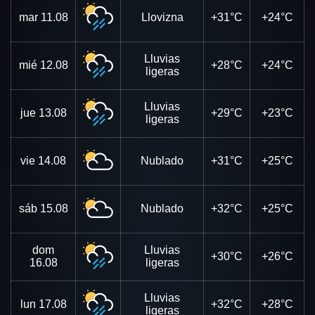
mar
11.08
Llovizna
+31°C
+24°C
Lluvias
mié
12.08
+28°C
+24°C
ligeras
Lluvias
jue
13.08
+29°C
+23°C
ligeras
vie
14.08
Nublado
+31°C
+25°C
sáb
15.08
Nublado
+32°C
+25°C
dom
Lluvias
+30°C
+26°C
16.08
ligeras
Lluvias
lun
17.08
+32°C
+28°C
ligeras