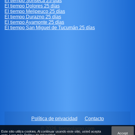
El tiempo Sonseca 25 días
El tiempo Dolores 25 días
El tiempo Melipeuco 25 días
El tiempo Durazno 25 días
El tiempo Ayamonte 25 días
El tiempo San Miguel de Tucumán 25 días
Política de privacidad
Contacto
© 2026, tiempolargo.com
Este sitio utiliza cookies. Al continuar usando este sitio, usted acepta
Accept
Todos los derechos reservados.
esto. Leer más
Política de privacidad