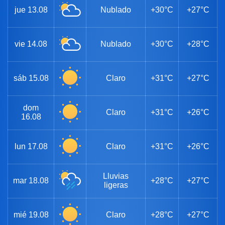
jue
13.08
Nublado
+30°C
+27°C
vie
14.08
Nublado
+30°C
+28°C
sáb
15.08
Claro
+31°C
+27°C
dom
Claro
+31°C
+26°C
16.08
lun
17.08
Claro
+31°C
+26°C
Lluvias
mar
18.08
+28°C
+27°C
ligeras
mié
19.08
Claro
+28°C
+27°C