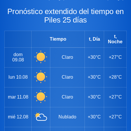
Pronóstico extendido del tiempo en
Piles 25 días
t,
Tiempo
t, Día
Noche
dom
Claro
+30°C
+27°C
09.08
lun
10.08
Claro
+30°C
+28°C
mar
11.08
Claro
+30°C
+27°C
mié
12.08
Nublado
+30°C
+27°C