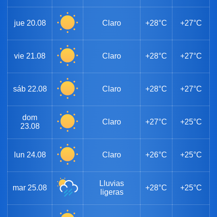
jue
20.08
Claro
+28°C
+27°C
vie
21.08
Claro
+28°C
+27°C
sáb
22.08
Claro
+28°C
+27°C
dom
Claro
+27°C
+25°C
23.08
lun
24.08
Claro
+26°C
+25°C
Lluvias
mar
25.08
+28°C
+25°C
ligeras