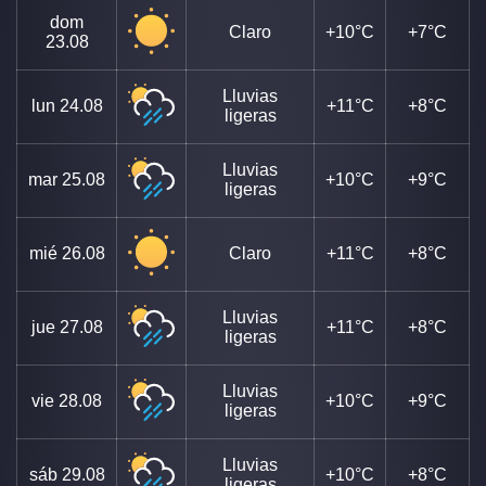
dom
Claro
+10°C
+7°C
23.08
Lluvias
lun
24.08
+11°C
+8°C
ligeras
Lluvias
mar
25.08
+10°C
+9°C
ligeras
mié
26.08
Claro
+11°C
+8°C
Lluvias
jue
27.08
+11°C
+8°C
ligeras
Lluvias
vie
28.08
+10°C
+9°C
ligeras
Lluvias
sáb
29.08
+10°C
+8°C
ligeras