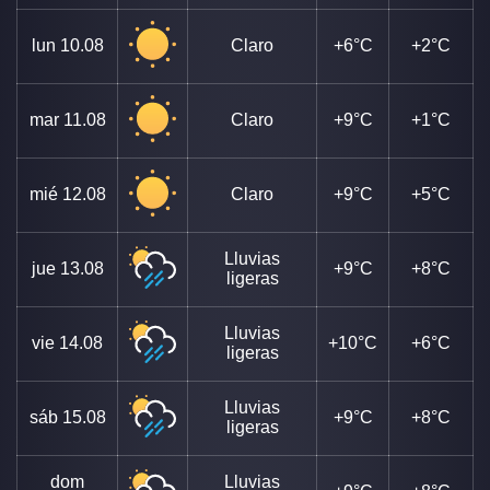
lun
10.08
Claro
+6°C
+2°C
mar
11.08
Claro
+9°C
+1°C
mié
12.08
Claro
+9°C
+5°C
Lluvias
jue
13.08
+9°C
+8°C
ligeras
Lluvias
vie
14.08
+10°C
+6°C
ligeras
Lluvias
sáb
15.08
+9°C
+8°C
ligeras
dom
Lluvias