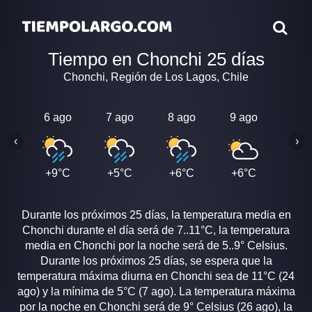
Tiempo en Chonchi 25 días
Chonchi, Región de Los Lagos, Chile
6 ago
7 ago
8 ago
9 ago
10 a
‹
›
+9°C
+5°C
+6°C
+6°C
+6°
Durante los próximos 25 días, la temperatura media en
Chonchi durante el día será de 7..11°C, la temperatura
media en Chonchi por la noche será de 5..9° Celsius.
Durante los próximos 25 días, se espera que la
temperatura máxima diurna en Chonchi sea de 11°C (24
ago) y la mínima de 5°C (7 ago). La temperatura máxima
por la noche en Chonchi será de 9° Celsius (26 ago), la