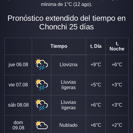
mínima de 1°C (12 ago).
Pronóstico extendido del tiempo en
Chonchi 25 días
t,
Tiempo
t, Día
Noche
jue
06.08
Llovizna
+9°C
+6°C
Lluvias
vie
07.08
+5°C
+3°C
ligeras
Lluvias
sáb
08.08
+6°C
+3°C
ligeras
dom
Nublado
+6°C
+2°C
09.08